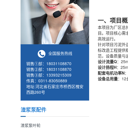
一、项目概
本项目为厂区总
目。项目核心需
高效运行。
针对项目污泥外
标改造工程提供
全国服务热线
范，设备质量与
设计流量Q
：25m
销售①部：18031108870
设计扬程H
：25
销售②部：18031108870
配套电机功率N
：
销售③部：13393215309
设备总用量
：12
传真：0311-83050889
地址:河北省石家庄市桥西区槐安
西路260号
渣浆泵配件
渣浆泵叶轮