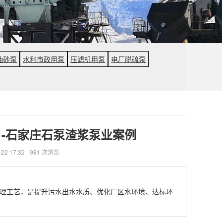
抽砂泵
水利市政用泵
压滤机用泵
电厂脱硫泵
-石家庄石泵渣浆泵业案例
22 17:32
981 次浏览
理工艺，是提升污水出水水质、优化厂区水环境、达标环