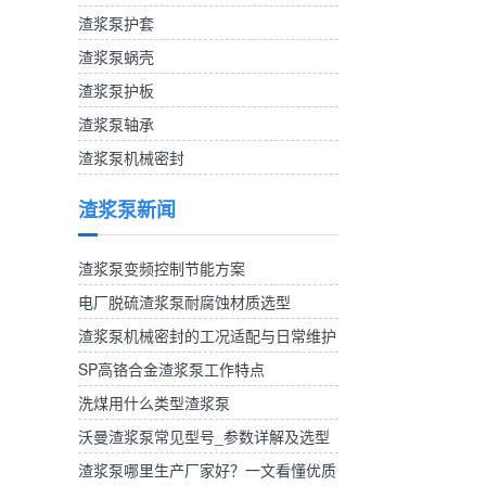
渣浆泵护套
渣浆泵蜗壳
渣浆泵护板
渣浆泵轴承
渣浆泵机械密封
渣浆泵新闻
渣浆泵变频控制节能方案
电厂脱硫渣浆泵耐腐蚀材质选型
渣浆泵机械密封的工况适配与日常维护
SP高铬合金渣浆泵工作特点
洗煤用什么类型渣浆泵
沃曼渣浆泵常见型号_参数详解及选型
参考
渣浆泵哪里生产厂家好？一文看懂优质