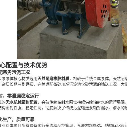
心配置与技术优势
适配恶劣污泥工况
浆泵泵体核心材质选用
天然耐磨橡胶材质
，相较于传统金属泵体，天然耐
、杂质长期冲刷磨损，完美适配微砂加炭沉淀池含砂污泥的输送工况，大
密封，零泄漏稳定运行
进的
无水机械密封配置
，突破传统轴封水泵需持续供给轴封水的运行局限
结构密封性强、稳定性高，彻底解决了传统污泥输送泵轴封漏水、渗水的
准化生产，质量可靠
泵业对本项目所有设备实行全流程品控管理，从原材料甄选、结构优化设