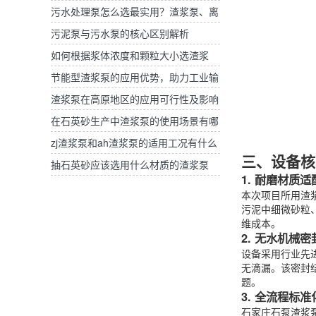
产区与选择标准
污水处理泵怎么选最实用？渣浆泵、离
心泵、自吸泵选型对比
污泥泵与污水泵的核心区别解析
如何根据浆体浓度和颗粒大小选渣浆
泵？
节能型渣浆泵的应用优势，助力工业输
送降本增效
渣浆泵在高原地区的应用可行性及影响
应对策略
在石英砂生产中渣浆泵的使用场景有哪
些？
zj渣浆泵和ah渣浆泵的适用工况有什么
三、设备核
区别
抽石英砂应该选用什么材质的渣浆泵
1. 耐磨材质
本次项目所用渣
污泥中细微砂粒
维成本。
2. 无水机械
设备采用行业先
无滴漏。该密封
题。
3. 全流程标
石家庄石泵渣浆