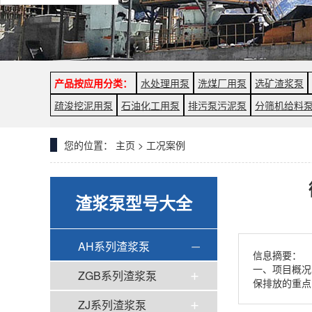
产品按应用分类：
水处理用泵
洗煤厂用泵
选矿渣浆泵
疏浚挖泥用泵
石油化工用泵
排污泵污泥泵
分筛机给料
您的位置：
主页
>
工况案例
渣浆泵型号大全
AH系列渣浆泵
信息摘要：
一、项目概况
ZGB系列渣浆泵
保排放的重点
ZJ系列渣浆泵