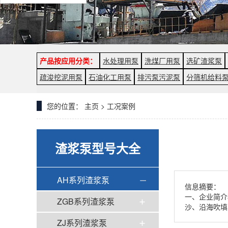
产品按应用分类：
水处理用泵
洗煤厂用泵
选矿渣浆泵
疏浚挖泥用泵
石油化工用泵
排污泵污泥泵
分筛机给料
您的位置：
主页
>
工况案例
渣浆泵型号大全
AH系列渣浆泵
信息摘要：
一、企业简介
ZGB系列渣浆泵
沙、沿海吹填
ZJ系列渣浆泵