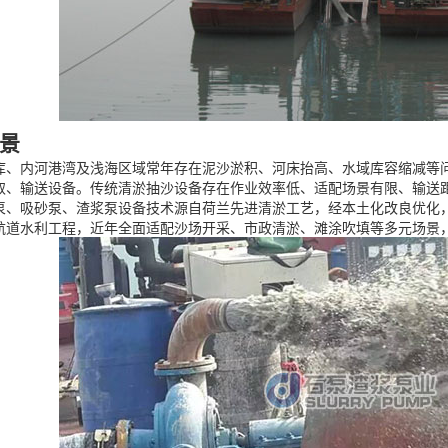
景
库、内河港湾及浅海区域常年存在泥沙淤积、河床抬高、水域库容缩减等
取、输送设备。传统清淤抽沙设备存在作业效率低、适配场景有限、输送
泵、吸砂泵、渣浆泵设备技术源自荷兰先进清淤工艺，经本土化改良优化
航道水利工程，近年全面适配沙场开采、市政清淤、滩涂吹填等多元场景