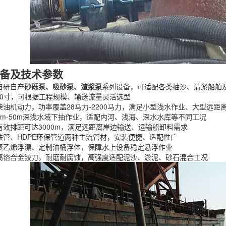
备及技术参数
自研自产
砂砾泵、吸砂泵、渣浆泵
系列设备，可适配各类抽沙、清淤船舶
-20寸，可根据工程规模、输送流量灵活选型
柴油机动力，功率覆盖28马力-2200马力，满足小型浅水作业、大型远距
1m-50m深浅水域下抽作业，适配内河、浅海、深水水库等不同工况
有效排距可达3000m，满足远距离岸边输送、运输船卸料需求
铁管、HDPE环保管道两种主流管材，安装便捷、适配性广
聚乙烯浮漂、定制油桶浮体，保障水上设备稳定悬浮作业
高铬合金铰刀，耐磨耐腐蚀，高强度适配泥沙、淤泥、砂石混合工况