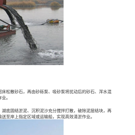
河床松散砂石，再由砂砾泵、吸砂泵将扰动后的砂石、浑水混
作业。
、湖底固结淤泥、沉积泥沙充分搅拌打散，破除泥层结块，再
输送至岸上指定区域或运输船，实现高效清淤作业。