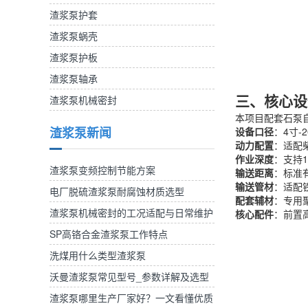
渣浆泵护套
渣浆泵蜗壳
渣浆泵护板
渣浆泵轴承
三、核心设
渣浆泵机械密封
本项目配套石泵
渣浆泵新闻
设备口径
：4寸
动力配置
：适配
作业深度
：支持
渣浆泵变频控制节能方案
输送距离
：标准
输送管材
：适配
电厂脱硫渣浆泵耐腐蚀材质选型
配套辅材
：专用
渣浆泵机械密封的工况适配与日常维护
核心配件
：前置
SP高铬合金渣浆泵工作特点
洗煤用什么类型渣浆泵
沃曼渣浆泵常见型号_参数详解及选型
参考
渣浆泵哪里生产厂家好？一文看懂优质