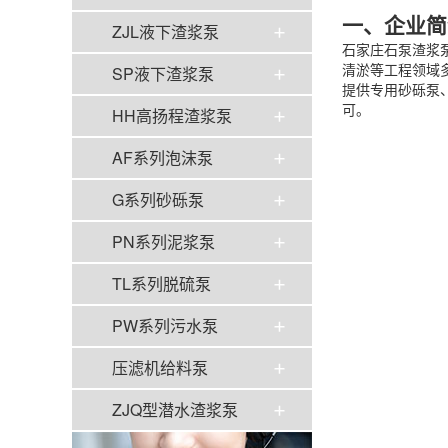
一、企业简
ZJL液下渣浆泵
石家庄石泵渣浆
清淤等工程领域
SP液下渣浆泵
提供专用砂砾泵
可。
HH高扬程渣浆泵
AF系列泡沫泵
G系列砂砾泵
PN系列泥浆泵
TL系列脱硫泵
PW系列污水泵
压滤机给料泵
ZJQ型潜水渣浆泵