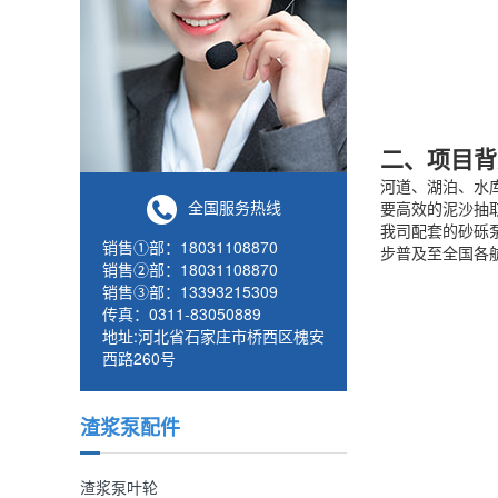
二、项目背
河道、湖泊、水
全国服务热线
要高效的泥沙抽
我司配套的砂砾
销售①部：18031108870
步普及至全国各
销售②部：18031108870
销售③部：13393215309
传真：0311-83050889
地址:河北省石家庄市桥西区槐安
西路260号
渣浆泵配件
渣浆泵叶轮