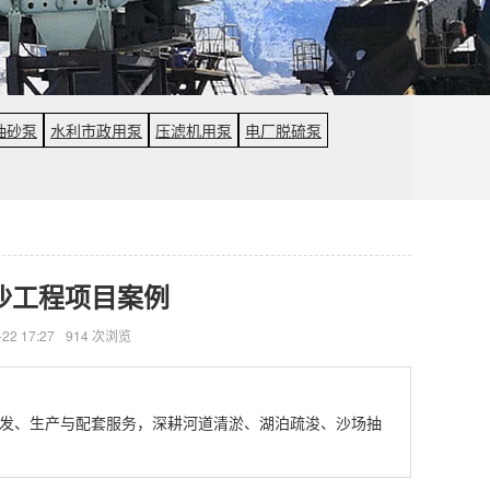
抽砂泵
水利市政用泵
压滤机用泵
电厂脱硫泵
沙工程项目案例
22 17:27
914 次浏览
发、生产与配套服务，深耕河道清淤、湖泊疏浚、沙场抽