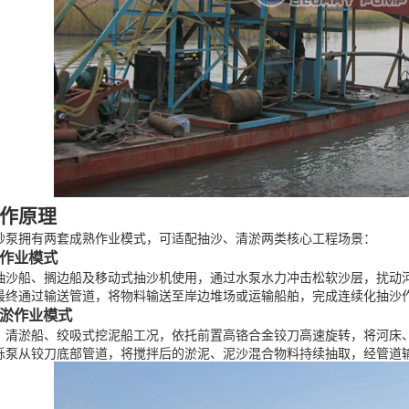
作原理
砂泵拥有两套成熟作业模式，可适配抽沙、清淤两类核心工程场景：
沙作业模式
抽沙船、搁边船及移动式抽沙机使用，通过水泵水力冲击松软沙层，扰动
最终通过输送管道，将物料输送至岸边堆场或运输船舶，完成连续化抽沙
清淤作业模式
、清淤船、绞吸式挖泥船工况，依托前置高铬合金铰刀高速旋转，将河床
砾泵从铰刀底部管道，将搅拌后的淤泥、泥沙混合物料持续抽取，经管道