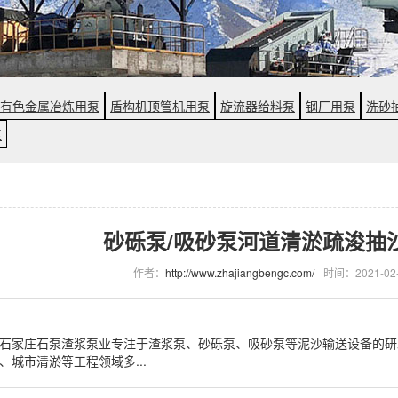
有色金属冶炼用泵
盾构机顶管机用泵
旋流器给料泵
钢厂用泵
洗砂
泵
砂砾泵/吸砂泵河道清淤疏浚抽
作者：
http://www.zhajiangbengc.com/
时间：2021-02-
石家庄石泵渣浆泵业专注于渣浆泵、砂砾泵、吸砂泵等泥沙输送设备的研
、城市清淤等工程领域多...