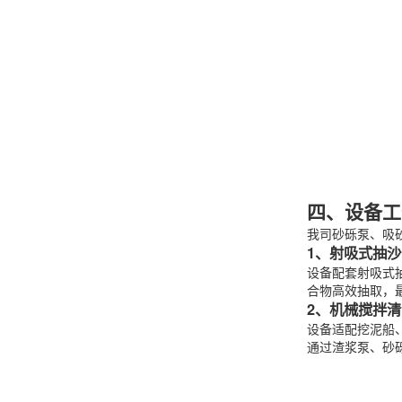
四、设备工
我司砂砾泵、吸
1、射吸式抽
设备配套射吸式
合物高效抽取，
2、机械搅拌
设备适配挖泥船
通过渣浆泵、砂