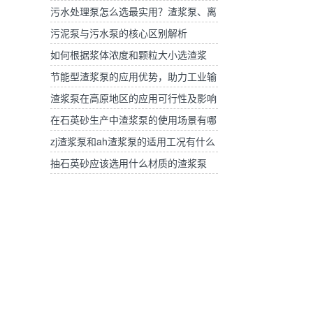
产区与选择标准
污水处理泵怎么选最实用？渣浆泵、离
心泵、自吸泵选型对比
污泥泵与污水泵的核心区别解析
如何根据浆体浓度和颗粒大小选渣浆
泵？
节能型渣浆泵的应用优势，助力工业输
送降本增效
渣浆泵在高原地区的应用可行性及影响
应对策略
在石英砂生产中渣浆泵的使用场景有哪
些？
zj渣浆泵和ah渣浆泵的适用工况有什么
区别
抽石英砂应该选用什么材质的渣浆泵