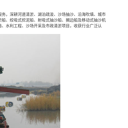
服务，深耕河道清淤、湖泊疏浚、沙场抽沙、沿海吹填、城市
淤船、绞吸式挖泥船、射吸式抽沙船、搁边船及移动式抽沙机
局、水利工程、沙场开采及市政清淤项目，收获行业广泛认