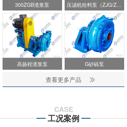
泵
300ZGB渣浆泵
压滤机给料泵（ZJG/ZJE/ZJW/SYA）
高扬程渣浆泵
G砂砾泵
查看更多产品
CASE
工况案例