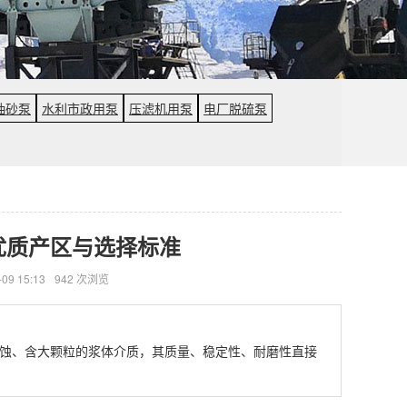
抽砂泵
水利市政用泵
压滤机用泵
电厂脱硫泵
优质产区与选择标准
09 15:13
942 次浏览
蚀、含大颗粒的浆体介质，其质量、稳定性、耐磨性直接