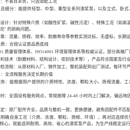
性：不盲目求贵，只选适配工况
全且细分：能提供轻型、中型、重型全系列渣浆泵，以及立式、卧式
设计：针对特殊介质（如酸性矿浆、碱性污泥）、特殊工况（如高温
况” 的损耗问题。
可靠：流量、扬程、效率、耐磨寿命等参数实测达标，无虚标，长期
与资质：合规认证是品质底线
9001 质量管理体系、ISO14001 环境管理体系等权威认证，部分高
专利技术（耐磨材料、结构设计、密封技术等），产品符合国家及行
质检流程：从原材料入厂、铸件加工、整机装配到出厂测试，每环节
体系：全流程服务决定长期价值
服务：能根据用户提供的介质特性、浓度、颗粒大小、扬程流量、工
时：全国设有服务网点，常规故障 24-48 小时内上门解决，偏远地
稳定：原厂配件齐全，品质与整机一致，更换便捷，避免因配件不匹
先明确自身工况（介质、浓度、颗粒、扬程、环境），再对应选择优
核心，就能选到耐用、高效、省心的渣浆泵产品，为生产线稳定运