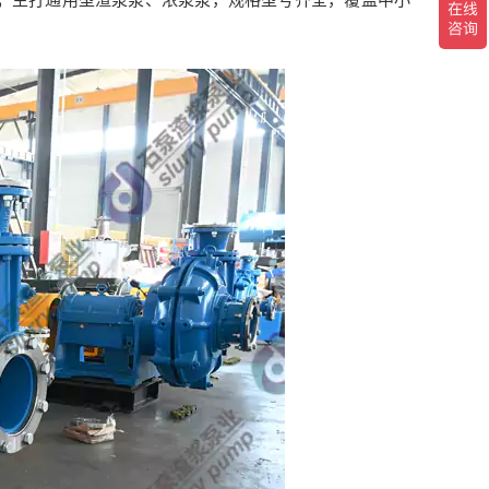
；主打通用型渣浆泵、浓浆泵，规格型号齐全，覆盖中小