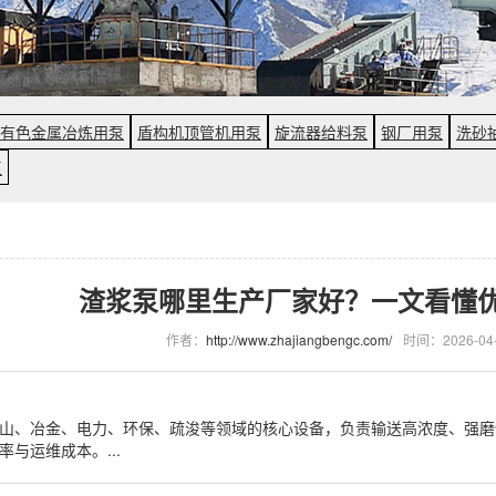
有色金属冶炼用泵
盾构机顶管机用泵
旋流器给料泵
钢厂用泵
洗砂
泵
渣浆泵哪里生产厂家好？一文看懂
作者：
http://www.zhajiangbengc.com/
时间：2026-04-
山、冶金、电力、环保、疏浚等领域的核心设备，负责输送高浓度、强磨
与运维成本。...