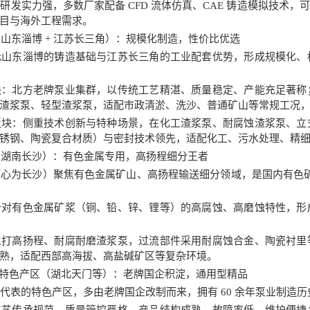
发实力强，多数厂家配备 CFD 流体仿真、CAE 铸造模拟技术
目与海外工程需求。
（山东淄博 + 江苏长三角）：规模化制造，性价比优选
山东淄博的铸造基础与江苏长三角的工业配套优势，形成规模化、
：北方老牌泵业集群，以传统工艺精湛、质量稳定、产能充足著称
渣浆泵、轻型渣浆泵，适配市政清淤、洗沙、普通矿山等常规工况
块：侧重技术创新与特种场景，在化工渣浆泵、耐腐蚀渣浆泵、立
锈钢、陶瓷复合材质）与密封技术领先，适配化工、污水处理、精
（湖南长沙）：有色金属专用，高扬程细分王者
为长沙）聚焦有色金属矿山、高扬程输送细分领域，是国内有色矿用
对有色金属矿浆（铜、铅、锌、锂等）的高腐蚀、高磨蚀特性，形
打高扬程、耐腐耐磨渣浆泵，过流部件采用耐腐蚀合金、陶瓷衬里
熟，适配西部高海拔、高盐碱矿区等复杂环境。
 华南特色产区（湖北天门等）：老牌国企积淀，通用型精品
表的特色产区，多由老牌国企改制而来，拥有 60 余年泵业制造