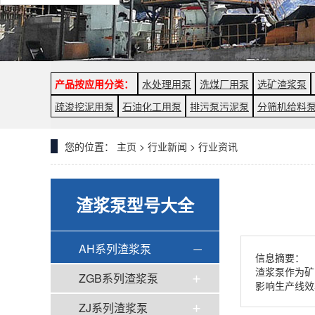
产品按应用分类：
水处理用泵
洗煤厂用泵
选矿渣浆泵
疏浚挖泥用泵
石油化工用泵
排污泵污泥泵
分筛机给料
您的位置：
主页
>
行业新闻
>
行业资讯
渣浆泵型号大全
AH系列渣浆泵
信息摘要：
渣浆泵作为矿
ZGB系列渣浆泵
影响生产线效率
ZJ系列渣浆泵