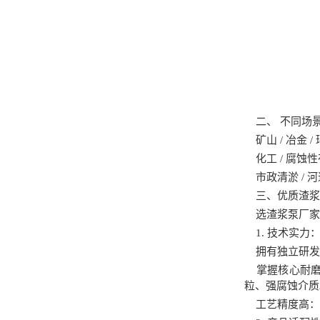
二、 不同场
矿山 / 冶金 /
化工
/
腐蚀
性
市政清淤 /
河
三
、优质渣浆
选渣浆泵厂家
1. 技术实力
拥有独立研发团
掌握核心耐磨
粒、强腐蚀介质
工艺精度高：