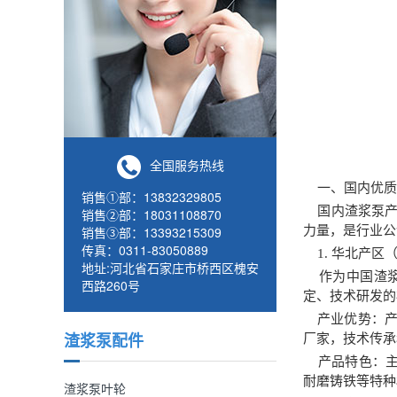
全国服务热线
一、国内优质
销售①部：13832329805
国内渣浆泵产能
销售②部：18031108870
销售③部：13393215309
力量，是行业公
传真：0311-83050889
1. 华北产区
地址:河北省石家庄市桥西区槐安
作为中国渣浆
西路260号
定、技术研发的
产业优势：产业
渣浆泵配件
厂家，技术传承
产品特色：主
耐磨铸铁等特种
渣浆泵叶轮