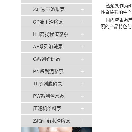
渣浆泵
作为
ZJL液下渣浆泵
性直接影响生产
国内渣浆泵
SP液下渣浆泵
明的产品特色与
HH高扬程渣浆泵
AF系列泡沫泵
G系列砂砾泵
PN系列泥浆泵
TL系列脱硫泵
PW系列污水泵
压滤机给料泵
ZJQ型潜水渣浆泵