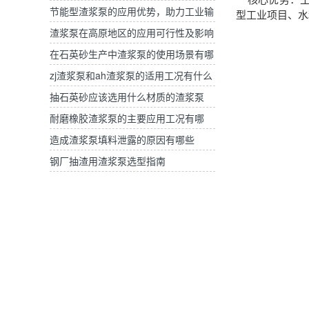
核心优势：工
泵？
节能型渣浆泵的应用优势，助力工业输
型工业项目、水
送降本增效
渣浆泵在高原地区的应用可行性及影响
应对策略
在石英砂生产中渣浆泵的使用场景有哪
些？
zj渣浆泵和ah渣浆泵的适用工况有什么
区别
抽石英砂应该选用什么材质的渣浆泵
耐磨橡胶渣浆泵的主要应用工况有哪
些？
造成渣浆泵填料泄露的原因有哪些
钢厂抽渣用渣浆泵选型指南