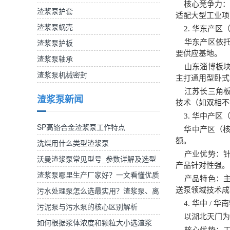
核心竞争力：研
渣浆泵护套
适配大型工业项
渣浆泵蜗壳
2. 华东产区
渣浆泵护板
华东产区依托
要供应基地。
渣浆泵轴承
山东淄博板块
渣浆泵机械密封
主打通用型卧式
江苏长三角板
渣浆泵新闻
技术（如双相不
3. 华中产区
SP高铬合金渣浆泵工作特点
华中产区（核心
额。
洗煤用什么类型渣浆泵
产业优势：针
沃曼渣浆泵常见型号_参数详解及选型
产品针对性强。
参考
渣浆泵哪里生产厂家好？一文看懂优质
产品特色：主
产区与选择标准
污水处理泵怎么选最实用？渣浆泵、离
送泵领域技术成
4. 华中 /
心泵、自吸泵选型对比
污泥泵与污水泵的核心区别解析
以湖北天门为代
如何根据浆体浓度和颗粒大小选渣浆