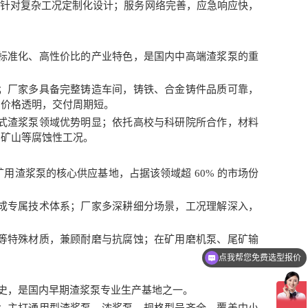
，可针对复杂工况定制化设计；服务网络完善，应急响应快，
标准化、高性价比的产业特色，是国内中高端渣浆泵的重
；厂家多具备完整铸造车间，铸铁、合金铸件品质可靠，
，价格透明，交付周期短。
式渣浆泵领域优势明显；依托高校与科研院所合作，材料
细矿山等腐蚀性工况。
渣浆泵的核心供应基地，占据该领域超 60% 的市场份
成专属技术体系；厂家多深耕细分场景，工况理解深入，
点我帮您免费选型报价
等特殊材质，兼顾耐磨与抗腐蚀；在矿用磨机泵、尾矿输
您提供下流量扬程，我帮您选择一款合适的泵，为您报价
历史，是国内早期渣浆泵专业生产基地之一。